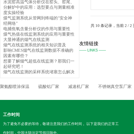
水泥窑高温气体分析仪在窑头、窑尾、
分解炉中的应用：选型要点与测量精准
度实操经验
煤气监测系统从管网到终端的“安全神
经网络”
共 10 条记录，当前 2 / 2
电捕焦氧含量分析仪的作用与重要性
煤气热值在线监测系统的应用与重要性
大显神通的烟气在线监测
友情链接
烟气在线监测系统的相关知识普及
影响CMES烟气在线监测数据不准确的
—— LINKS ——
因素有哪些？
想要了解烟气超低在线监测？那我们一
起研究吧！
烟气在线监测的采样系统堵塞怎么解决
聚氨酯喷涂保温
硫酸铝厂家
减速机厂家
不锈钢真空泵厂家
工作时间
为了避免不必要的等待，敬请注意我们的工作时间 。以下是我们的正常工
作时间，中国大陆法定节假日除外。