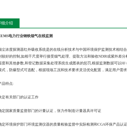
详细介绍
CEMS电力行业钢铁烟气在线监测
度探测器红外吸收系统是的在线分析技术与中国环境保护监测技术相结合的产物。系统,HJ / 
到较好的控制,如相干尺度举行接受烟气处理、提取方法和验收NDIR或紫外差
湿度和其他参数,和登记数据采集处理系统生成图表的惩罚,根据监测数据可以HJ /
模式，防爆型式可选配，根据现场工况和技术要求灵活优化配置，满足用户需求
特点:
有关部门的认证工作
国家质量监督部门的计量认证，张力件制造计量器具许可证
环境保护部门环境监测仪器的质量检验监督中实际检测和CGA环保产品认