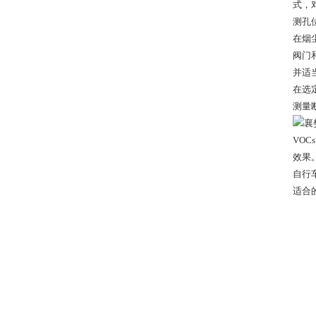
式，
测孔
在烟
阀门
并适
在选
测量
VO
效果
自行
适合