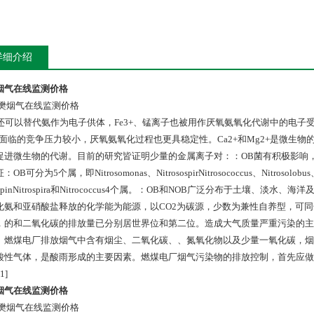
详细介绍
烟气在线监测价格
2+还可以替代氨作为电子供体，Fe3+、锰离子也被用作厌氧氨氧化代谢中的电
菌面临的竞争压力较小，厌氧氨氧化过程也更具稳定性。Ca2+和Mg2+是微生物的细
促进微生物的代谢。目前的研究皆证明少量的金属离子对：：OB菌有积极影响
OB可分为5个属，即Nitrosomonas、NitrosospirNitrosococcus、Nitrosolobus
rospinNitrospira和Nitrococcus4个属。：OB和NOB广泛分布于土壤
化氨和亚硝酸盐释放的化学能为能源，以CO2为碳源，少数为兼性自养型，可
，的和二氧化碳的排放量已分别居世界位和第二位。造成大气质量严重污染的主要
。燃煤电厂排放烟气中含有烟尘、二氧化碳、、氮氧化物以及少量一氧化碳，烟
酸性气体，是酸雨形成的主要因素。燃煤电厂烟气污染物的排放控制，首先应做
1]
烟气在线监测价格