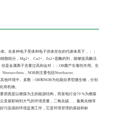
子受体。在多种电子受体和电子供体存在的代谢体系下，：：
胞组分，Mg2+、Cu2+、Zn2+是酶的剂，能够提高酶活
，但是金属离子含量过高则会对：：OB菌产生毒性作用。生
、Nitrosovibrio，NOB则主要包括Nitrobacter、
、淡水、海洋及其他环境中。多数：OB和NOB为化能自养型微生物，分别
同化有机物。
原因是以燃煤为主的能源结构，而发电行业70 %为燃煤
尘直接影响到大气的环境质量，二氧化碳、、氮氧化物等
好污染源的环境监测工作，它是环境管理的基础和标