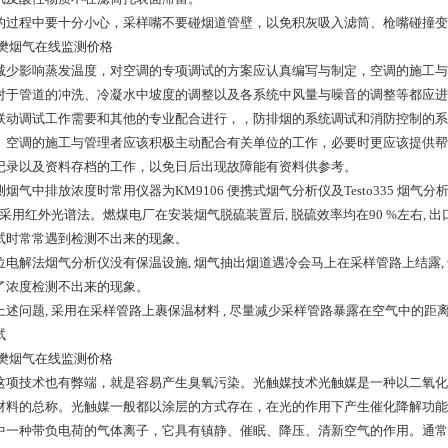
的过程中要十分小心，采样嘴不要碰烟道管壁，以免积灰吸入滤筒、枪嘴碰撞变
减少影响蒸发温度，对空调的专项调试的方案应认真编写与制定，空调的施工与
对于管道的冲洗、冷凝水中坡度的调整以及各系统中风量与噪音的调整等都应进
联动调试工作需要和其他的专业配合进行，，防排烟的系统调试和消防控制的系
。空调的施工与管理者应该积极主动配合有关单位的工作，必要时更应该提供帮
记录以及资料存档的工作，以免日后出现故障能有资料供参考。
烟气中排放浓度时常用仪器为KM9106 便携式烟气分析仪及Testo335 烟气分
, 采用红外光谱法。燃煤电厂在安装烟气脱硫装置后, 脱硫效率均在90 %左右,
试时常常遇到检测不出来的现象。
位电解法烟气分析仪没有保温设施, 烟气抽出烟道遇冷会马上在采样管路上结露, 
了浓度检测不出来的现象。
上述问题, 采用在采样管路上裹保温材料 , 尽量减少采样管路暴露在空气中的距
试
这项技术也有弊端，就是容易产生臭氧污染。光触媒技术光触媒是一种以二氧化
材料的总称。光触媒一般都以涂层的方式存在，在光的作用下产生催化降解功能
中一种带负电荷的气体离子，它具有镇静、催眠、降压、清新空气的作用。通常