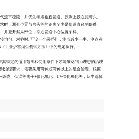
气流平稳段，并优先考虑垂直管道。原则上设在距弯头、
求时，测孔位置与弯头等的距离至少是烟道直径的倍处，
，并避开漏风部位，靠近管道中心位置采样。
较均匀、对称时, 可设一个采样孔，测点减少一半。测点在
一88《工业炉窑烟尘侧试方法》中的规定执行。
有在其特定的适用范围和使用条件下才能够达到为理想的治理
到治理要求，需要采用两种或两种以上的组合治理。根据
+燃烧、低温等离子+催化氧化、UV催化氧化等，从中选择