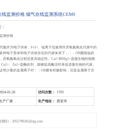
线监测价格 烟气在线监测系统CEMS
述：
监测价格
以替代氨作为电子供体，Fe3+、锰离子也被用作厌氧氨氧化代谢中的
多种电子受体和电子供体存在的代谢体系下，：：OB菌面临的
，厌氧氨氧化过程也更具稳定性。Ca2+和Mg2+是微生物的细胞
、Cu2+、Zn2+是酶的剂，能够提高酶活性来促进微生物的代谢。
证明少量的金属离子对：：OB菌有积极影响，但是金属离子含
2024-01-26
访问次数：
1703
生产厂家
生产地址：
西安市
们：2052796262@qq.com