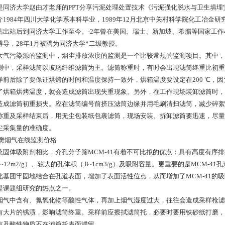
是同济大学赵由才老师的PPT分享污泥处理处置技术《污泥强化脱水与卫生填
介1984年四川大学化学系本科毕业，1989年12月北京中关村科学院化工冶金研
站出站后到同济大学工作至今。-2年曾在美国、瑞士、新加坡、希腊等国家工作4年
博导，28年1月被聘为同济大学*二级教授。
大气污染源的监测中，烟尘排放浓度的监测是一个比较常规的监测项目。其中，
测中，采样滤筒以玻璃纤维滤筒为主。滤筒称重时，有时会出现滤筒终重比初重
样前后除了要保证烘烤的时间和温度保持一致外，烘箱温度要设定在200 ℃，因为
了烘箱烘烤温度，就会造成滤筒出现失重现象。另外，在工作现场装卸滤筒时，
造成滤筒初重损失。应在滤筒编号前挤压滤筒边缘并用毛刷清扫滤筒，减少碎絮
称重及采样结束后，用无尘包装纸包裹滤筒，现场安装、拆卸滤筒要迅速，尽量
尘采集量的准确度。
统固体吸附剂相比，介孔分子筛MCM-41有着不可比拟的优点：具有高度有序排
5~12m2/g）、较大的孔体积（.8~1cm3/g）及吸附容量。更重要的是MCM
化基团牢固地结合在孔道表面，增加了表面活性位点，从而增加了MCM-41的
是课题组研究的热点之一。
烟气中含有、氮氧化物等酸性气体，再加上烟气湿度过大，往往会造成采样枪滤
有大片的锈渍，影响滤筒终重。采样前应擦拭滤筒托，必要时要用铁砂纸打磨，每次
汽及酸性物质不在滤筒托表面滞留。