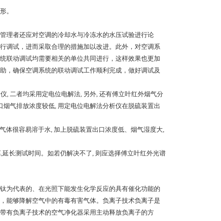
形。
管理者还应对空调的冷却水与冷冻水的水压试验进行论
行调试，进而采取合理的措施加以改进。此外，对空调系
统联动调试均需要相关的单位共同进行，这样效果也更加
助，确保空调系统的联动调试工作顺利完成，做好调试及
析仪, 二者均采用定电位电解法, 另外, 还有傅立叶红外烟气分
 出口烟气排放浓度较低, 用定电位电解法分析仪在脱硫装置出
气体很容易溶于水, 加上脱硫装置出口浓度低、烟气湿度大,
离,延长测试时间。如若仍解决不了, 则应选择傅立叶红外光谱
钛为代表的、在光照下能发生化学反应的具有催化功能的
，能够降解空气中的有毒有害气体。负离子技术负离子是
带有负离子技术的空气净化器采用主动释放负离子的方