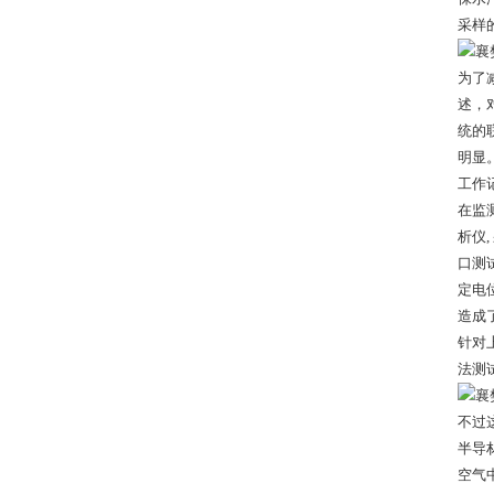
采样
为了
述，
统的
明显
工作
在监测
析仪
口测
定电
造成
针对
法测
不过
半导
空气