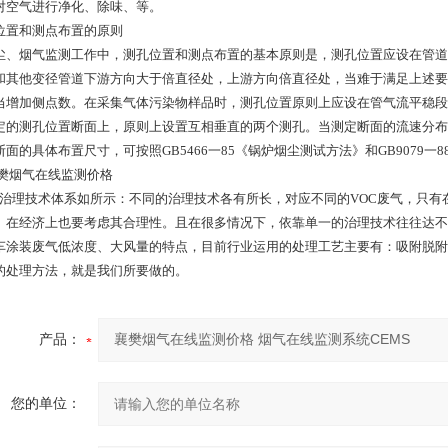
对空气进行净化、除味、等。
位置和测点布置的原则
尘、烟气监测工作中，测孔位置和测点布置的基本原则是，测孔位置应设在管道
和其他变径管道下游方向大于倍直径处，上游方向倍直径处，当难于满足上述要
当增加侧点数。在采集气体污染物样品时，测孔位置原则上应设在管气流平稳段
定的测孔位置断面上，原则上设置互相垂直的两个测孔。当测定断面的流速分布
断面的具体布置尺寸，可按照GB5466一85《锅炉烟尘测试方法》和GB9079
Cs治理技术体系如所示：不同的治理技术各有所长，对应不同的VOC废气，只
。在经济上也要考虑其合理性。且在很多情况下，依靠单一的治理技术往往达不
车涂装废气低浓度、大风量的特点，目前行业运用的处理工艺主要有：吸附脱附
的处理方法，就是我们所要做的。
产品：
您的单位：