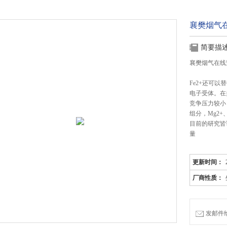
襄樊烟气在
简要描
襄樊烟气在线
Fe2+还可
电子受体。在
竞争压力较小
组分，Mg2+
目前的研究皆
量
更新时间：
厂商性质：
发邮件给我