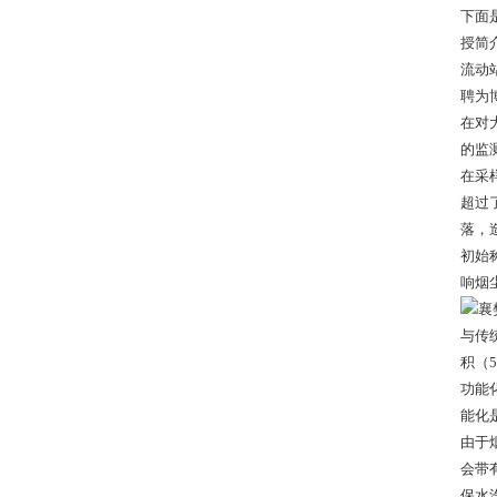
下面
授简
流动
聘为
在对
的监
在采
超过
落，
初始
响烟
与传
积（
功能
能化
由于
会带
保水