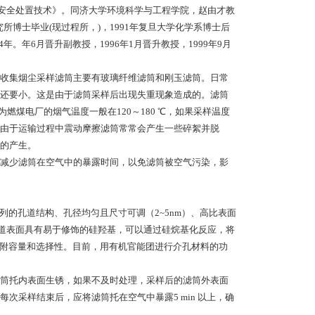
埋安全处置技术》。同济大学环境科学与工程学院，赵由才教
究所博士毕业(现过程所，)，1991年复旦大学化学系博士后
。年6月晋升副教授，1996年1月晋升教授，1999年9月
收集烟尘采样滤筒主要有玻璃纤维滤筒和刚玉滤筒。日常
还要小。这是由于滤筒采样后出现失重现象造成的。滤筒
燃煤电厂的烟气温度一般在120～180 ℃，如果采样温度
由于运输过程中震动摩擦滤筒常常会产生一些碎絮并脱
的产生。
减少滤筒在空气中的暴露时间，以免滤筒被空气污染，影
列的孔道结构、孔径均匀且尺寸可调（2~5nm）、高比表面
-41孔道表面具有易于修饰的硅羟基，可以通过硅烷基化反应，将
吸附容量和选择性。目前，用有机官能团进行介孔材料的功
筒托内表面生锈，如果不及时处理，采样后的滤筒外表面
采样结束后，应将滤筒托在空气中暴露5 min 以上，确