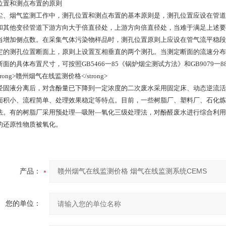
位置和测点布置的原则
尘、烟气监测工作中，测孔位置和测点布置的基本原则是，测孔位置应设在管道
和其他变径管道下游方向大于倍直径处，上游方向倍直径处，当难于满足上述要
当增加侧点数。在采集气体污染物样品时，测孔位置原则上应设在管气流平稳段
定的测孔位置断面上，原则上设置互相垂直的两个测孔。当测定断面的流速分布
断面的具体布置尺寸，可按照GB5466一85《锅炉烟尘测试方法》和GB9079
经固液分离后，对含酚量已下降到一定浓度的二次废水采用固定床、动态逆流活
面积小、流程简单、处理效果稳定等特点。目前，一些树脂厂、塑料厂、石化炼
法。有的树脂厂采用预处理—吸附—氧化三级处理法，对酚醛废水进行综合利用
的还原性物质被氧化。
产品：
您的单位：