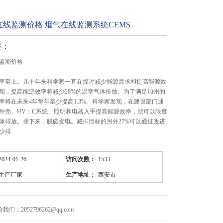
线监测价格 烟气在线监测系统CEMS
述：
监测价格
率至上。几十年来科学家一直在探讨减少能源需求和提高能源效
现，提高能源效率将减少28%的温室气体排放。为了满足加州的
率将在未来4年每年至少提高1.3%。科学家发现，在建设部门通
外壳、HV：C系统、照明和电器入手提高能源效率，就可以限度
体排放。接下来，脱碳发电。减排目标的另外27%可以通过改进
少排
2024-01-26
访问次数：
1533
生产厂家
生产地址：
西安市
们：2052796262@qq.com