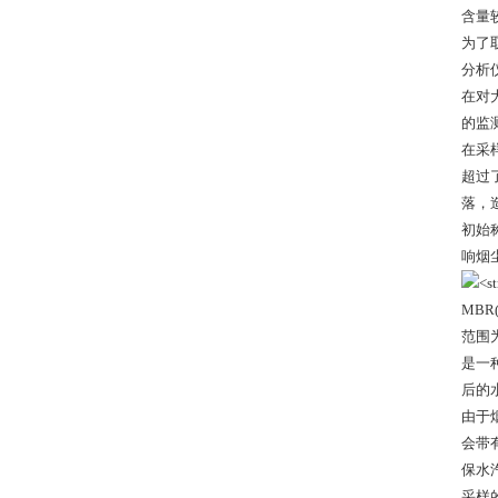
含量
为了
分析
在对
的监
在采
超过
落，
初始
响烟
MB
范围
是一
后的
由于
会带
保水
采样