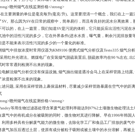
SS在主要测量的单位是毫克每升(毫克/升)。这里要澄清一个概念，我们在上一篇
了SV。那么因为SV在日常的观察中，简单易行，而且有良好的泥水分离效果，
不可以的，在上一篇里，我们知道SV是污泥的体积，它只能反应出活性污泥在
气池中的活性污泥的多少，它在外界条件(进水水质，曝气量，剩余污泥排放量
但是不能来表示活性污泥的多少的一个量化的标准。
烟气中排放浓度时常用仪器为KM9106 便携式烟气分析仪及Testo335 烟气分
, 采用红外光谱法。燃煤电厂在安装烟气脱硫装置后, 脱硫效率均在90 %左右,
试时常常遇到检测不出来的现象。
位电解法烟气分析仪没有保温设施, 烟气抽出烟道遇冷会马上在采样管路上结露, 
了浓度检测不出来的现象。
上述问题, 采用在采样管路上裹保温材料 , 尽量减少采样管路暴露在空气中的距
试
：.Pandey等用生物过滤器处理含苯废气处理利率能达到97%2土壤微生物处
在废气中的有机成分在被吸附的同时，微生物对其进行降解。早在1996年韩国
。利用多种具有分解废气能力的微生物，去除化学工厂和食品工厂排放的废气中的
将废气加压后透过土层，使原有成分被粒子吸附或被土壤中的水分溶解，再被土