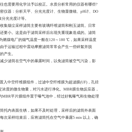
往也需要用化学法予以校正。水质分析常用的仪器有哪些?
密仪器：分析天平、分光光度计、生物显微镜、pH计、DO
吸收分光光度计等。
收集烟尘采样滤筒主要有玻璃纤维滤筒和刚玉滤筒。日常
还要小。这是由于滤筒采样后出现失重现象造成的。滤筒
燃煤电厂的烟气温度一般在120～180 ℃，如果采样温度
由于运输过程中震动摩擦滤筒常常会产生一些碎絮并脱
的产生。
减少滤筒在空气中的暴露时间，以免滤筒被空气污染，影
置入中空纤维膜组件，过滤中空纤维膜为超滤膜(UF)，孔径
定浓度的微生物量，对污水进行净化。MBR膜生物反应器，
的MBR平片膜组件置于曝气池中，经过好氧曝气和生物处理
筒托内表面生锈，如果不及时处理，采样后的滤筒外表面
采样结束后，应将滤筒托在空气中暴露5 min 以上，确
形。