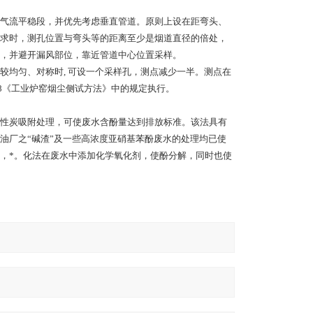
气流平稳段，并优先考虑垂直管道。原则上设在距弯头、
求时，测孔位置与弯头等的距离至少是烟道直径的倍处，
，并避开漏风部位，靠近管道中心位置采样。
较均匀、对称时, 可设一个采样孔，测点减少一半。测点在
一88《工业炉窑烟尘侧试方法》中的规定执行。
性炭吸附处理，可使废水含酚量达到排放标准。该法具有
油厂之“碱渣”及一些高浓度亚硝基苯酚废水的处理均已使
，*。化法在废水中添加化学氧化剂，使酚分解，同时也使