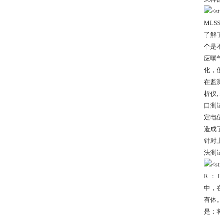
ML
了解
个是
应曝
化，
在监测
析仪
口测
定电
造成
针对
法测
R.
中，
有体
是：