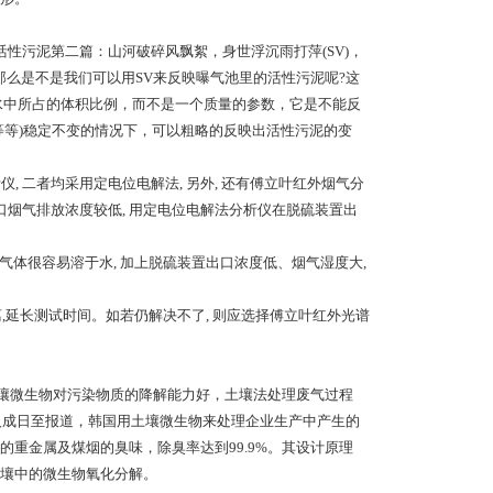
活性污泥第二篇：山河破碎风飘絮，身世浮沉雨打萍(SV)，
那么是不是我们可以用SV来反映曝气池里的活性污泥呢?这
水中所占的体积比例，而不是一个质量的参数，它是不能反
等等)稳定不变的情况下，可以粗略的反映出活性污泥的变
析仪, 二者均采用定电位电解法, 另外, 还有傅立叶红外烟气分
 出口烟气排放浓度较低, 用定电位电解法分析仪在脱硫装置出
气体很容易溶于水, 加上脱硫装置出口浓度低、烟气湿度大,
离,延长测试时间。如若仍解决不了, 则应选择傅立叶红外光谱
理法土壤微生物对污染物质的降解能力好，土壤法处理废气过程
人成日至报道，韩国用土壤微生物来处理企业生产中产生的
重金属及煤烟的臭味，除臭率达到99.9%。其设计原理
壤中的微生物氧化分解。