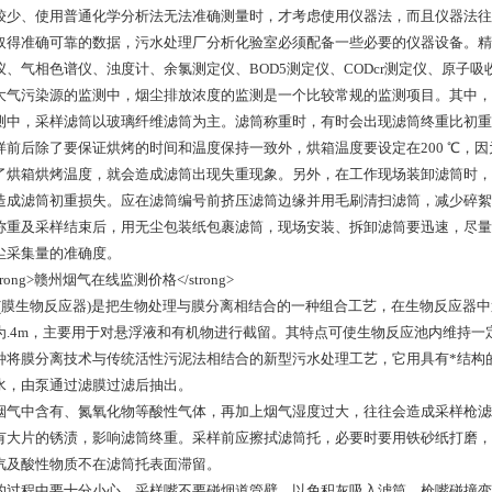
较少、使用普通化学分析法无法准确测量时，才考虑使用仪器法，而且仪器法往
取得准确可靠的数据，污水处理厂分析化验室必须配备一些必要的仪器设备。精
仪、气相色谱仪、浊度计、余氯测定仪、BOD5测定仪、CODcr测定仪、原子
大气污染源的监测中，烟尘排放浓度的监测是一个比较常规的监测项目。其中，
测中，采样滤筒以玻璃纤维滤筒为主。滤筒称重时，有时会出现滤筒终重比初重
样前后除了要保证烘烤的时间和温度保持一致外，烘箱温度要设定在200 ℃，因为
了烘箱烘烤温度，就会造成滤筒出现失重现象。另外，在工作现场装卸滤筒时，
造成滤筒初重损失。应在滤筒编号前挤压滤筒边缘并用毛刷清扫滤筒，减少碎絮
称重及采样结束后，用无尘包装纸包裹滤筒，现场安装、拆卸滤筒要迅速，尽量
尘采集量的准确度。
R(膜生物反应器)是把生物处理与膜分离相结合的一种组合工艺，在生物反应器中
为.4m，主要用于对悬浮液和有机物进行截留。其特点可使生物反应池内维持一
种将膜分离技术与传统活性污泥法相结合的新型污水处理工艺，它用具有*结构
水，由泵通过滤膜过滤后抽出。
烟气中含有、氮氧化物等酸性气体，再加上烟气湿度过大，往往会造成采样枪滤
有大片的锈渍，影响滤筒终重。采样前应擦拭滤筒托，必要时要用铁砂纸打磨，每次
汽及酸性物质不在滤筒托表面滞留。
的过程中要十分小心，采样嘴不要碰烟道管壁，以免积灰吸入滤筒、枪嘴碰撞变