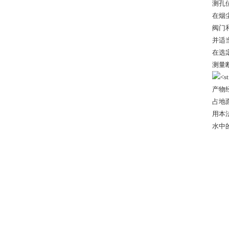
测孔
在烟
阀门
并适
在选
测量
产物
占地
用本
水中