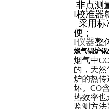
非点测
l校准
采用标准
便；
l
仪器
整
燃气锅炉锅
烟气中C
的，天然
炉的热传
坏。CO
热效率也越
监测方法》