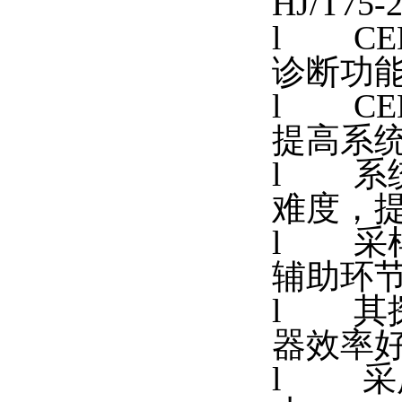
HJ/T
l CE
诊断功
l C
提高系
l 系
难度，
l 采
辅助环
l 其
器效率
l 采